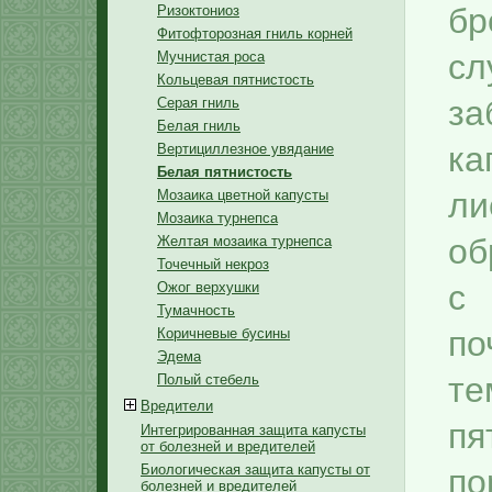
бр
Ризоктониоз
Фитофторозная гниль корней
сл
Мучнистая роса
Кольцевая пятнистость
з
Серая гниль
Белая гниль
ка
Вертициллезное увядание
Белая пятнистость
л
Мозаика цветной капусты
Мозаика турнепса
об
Желтая мозаика турнепса
Точечный некроз
с 
Ожог верхушки
Тумачность
п
Коричневые бусины
Эдема
т
Полый стебель
Вредители
пя
Медведки
Интегрированная защита капусты
от болезней и вредителей
Проволочники
Биологическая защита капусты от
по
Ложнопроволочники
болезней и вредителей