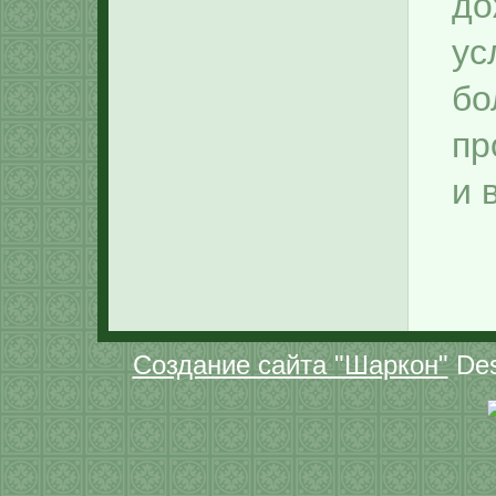
д
Лучше всех
у
б
пр
и 
Создание сайта "Шаркон"
Des